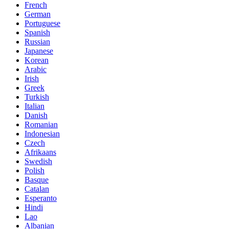
French
German
Portuguese
Spanish
Russian
Japanese
Korean
Arabic
Irish
Greek
Turkish
Italian
Danish
Romanian
Indonesian
Czech
Afrikaans
Swedish
Polish
Basque
Catalan
Esperanto
Hindi
Lao
Albanian