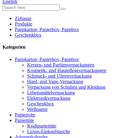
English
Zuhause
Produkte
Pappkarton; Papierbox; Pappbox
Geschenkbox
Kategorien
Pappkarton; Papierbox; Pappbox
Kerzen- und Parfümverpackungen
Kosmetik- und Hautpflegeverpackungen
Schmuck- und Uhrenverpackung
Hanf- und Vape-Verpackung
Verpackung von Schuhen und Kleidung
Lebensmittelverpackung
Elektronikverpackung
Geschenkbox
Wellpappe
Papierrohr
Papiertüte
Kraftpapiertüte
Luxus-Einkaufstasche
Adventskalender