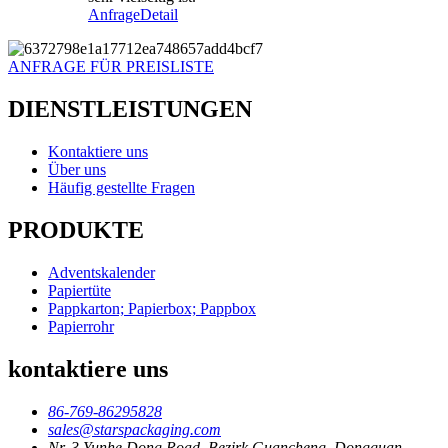
Anfrage
Detail
ANFRAGE FÜR PREISLISTE
DIENSTLEISTUNGEN
Kontaktiere uns
Über uns
Häufig gestellte Fragen
PRODUKTE
Adventskalender
Papiertüte
Pappkarton; Papierbox; Pappbox
Papierrohr
kontaktiere uns
86-769-86295828
sales@starspackaging.com
Nr. 3 Yunhe Dong Road, Bezirk Guancheng, Dongguan,