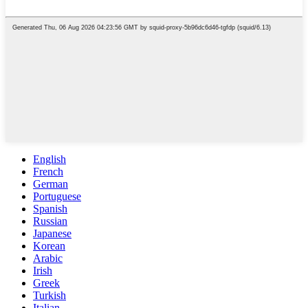
English
French
German
Portuguese
Spanish
Russian
Japanese
Korean
Arabic
Irish
Greek
Turkish
Italian