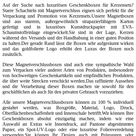
Auf der Suche nach luxuriösen Geschenkboxen für Kerzensets?
Starre Schachteln mit Magnetverschluss eignen sich perfekt für die
Verpackung und Promotion von Kerzensets.Unsere Magnetboxen
sind aus starrem, außergewöhnlich strapazierfähigem Karton
gefertigt und in luxuriöses Kunstdruckpapier mit EVA-
Schaumstoffeinlage eingewickelt.Sie sind in der Lage, Kerzen
während des Versands und der Handhabung in einer guten Position
zu halten.Der gerade Rand lässt die Boxen sehr aufgeräumt wirken
und das goldfolierte Logo erhöht den Luxus der Boxen noch
zusätzlich.
Diese Magnetverschlussboxen sind auch eine sympathische Wahl
zum Verpacken vieler anderer Arten von Produkten, insbesondere
von hochwertigen Geschenkartikeln und empfindlichen Produkten,
die über weite Strecken verschickt werden.Das raffinierte Aussehen
und die Verarbeitung dieser Boxen machen sie sowohl für den
geschäftlichen als auch für den privaten Gebrauch vorzuziehen.
Alle unsere Magnetverschlussboxen können zu 100 % individuell
gestaltet werden, was Boxgröße, Material, Logo, Druck,
Oberflächenbeschaffenheit und Innenschale betrifft.Wir können Ihre
Geschenkboxen absolut einzigartig machen, indem wir eine
Auswahl an Extras wie Innendruck, auf Pantone abgestimmtes
Papier, ein Spot-UV-Logo oder eine luxuriöse Folienveredelung
verwenden.Sie können Ihr Design auch mit Prägungen oder