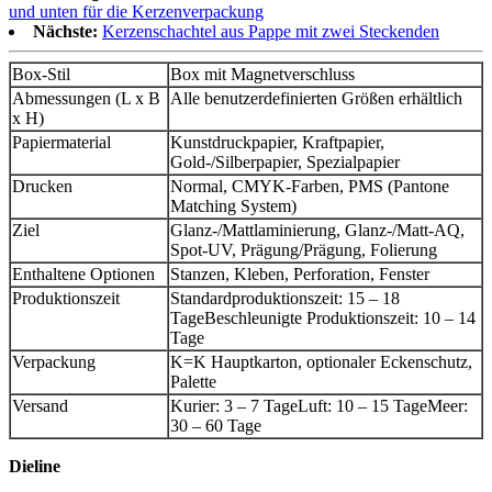
und unten für die Kerzenverpackung
Nächste:
Kerzenschachtel aus Pappe mit zwei Steckenden
Box-Stil
Box mit Magnetverschluss
Abmessungen (L x B
Alle benutzerdefinierten Größen erhältlich
x H)
Papiermaterial
Kunstdruckpapier, Kraftpapier,
Gold-/Silberpapier, Spezialpapier
Drucken
Normal, CMYK-Farben, PMS (Pantone
Matching System)
Ziel
Glanz-/Mattlaminierung, Glanz-/Matt-AQ,
Spot-UV, Prägung/Prägung, Folierung
Enthaltene Optionen
Stanzen, Kleben, Perforation, Fenster
Produktionszeit
Standardproduktionszeit: 15 – 18
Tage
Beschleunigte Produktionszeit: 10 – 14
Tage
Verpackung
K=K Hauptkarton, optionaler Eckenschutz,
Palette
Versand
Kurier: 3 – 7 Tage
Luft: 10 – 15 Tage
Meer:
30 – 60 Tage
Dieline