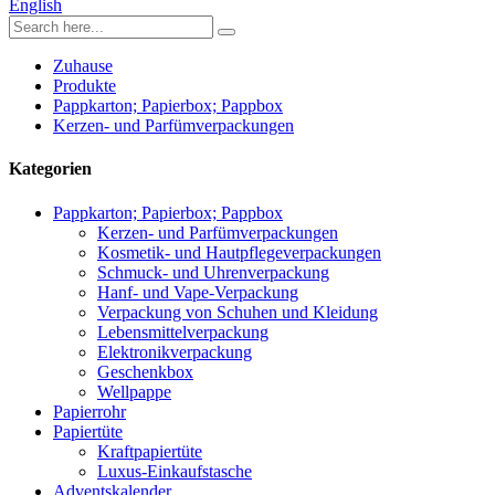
English
Zuhause
Produkte
Pappkarton; Papierbox; Pappbox
Kerzen- und Parfümverpackungen
Kategorien
Pappkarton; Papierbox; Pappbox
Kerzen- und Parfümverpackungen
Kosmetik- und Hautpflegeverpackungen
Schmuck- und Uhrenverpackung
Hanf- und Vape-Verpackung
Verpackung von Schuhen und Kleidung
Lebensmittelverpackung
Elektronikverpackung
Geschenkbox
Wellpappe
Papierrohr
Papiertüte
Kraftpapiertüte
Luxus-Einkaufstasche
Adventskalender