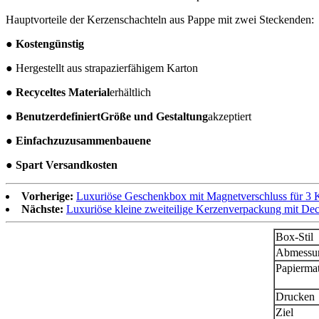
Hauptvorteile der Kerzenschachteln aus Pappe mit zwei Steckenden:
● Kostengünstig
● Hergestellt aus strapazierfähigem Karton
● Recyceltes Material
erhältlich
● Benutzerdefiniert
Größe und Gestaltung
akzeptiert
● Einfach
zu
zusammenbauen
e
● Spart Versandkosten
Vorherige:
Luxuriöse Geschenkbox mit Magnetverschluss für 3 
Nächste:
Luxuriöse kleine zweiteilige Kerzenverpackung mit D
Box-Stil
Abmessun
Papiermat
Drucken
Ziel