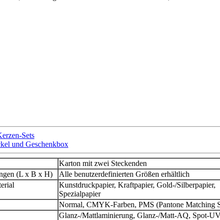
Kerzen-Sets
eckel und Geschenkbox
Karton mit zwei Steckenden
gen (L x B x H)
Alle benutzerdefinierten Größen erhältlich
erial
Kunstdruckpapier, Kraftpapier, Gold-/Silberpapier,
Spezialpapier
Normal, CMYK-Farben, PMS (Pantone Matching S
Glanz-/Mattlaminierung, Glanz-/Matt-AQ, Spot-UV