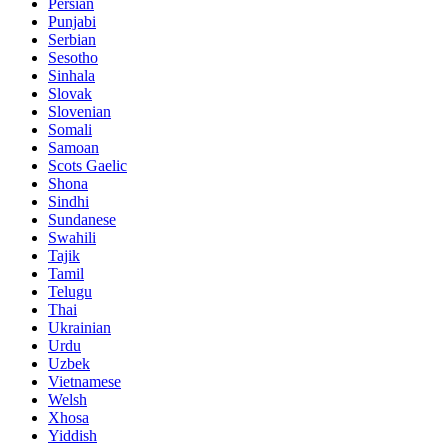
Persian
Punjabi
Serbian
Sesotho
Sinhala
Slovak
Slovenian
Somali
Samoan
Scots Gaelic
Shona
Sindhi
Sundanese
Swahili
Tajik
Tamil
Telugu
Thai
Ukrainian
Urdu
Uzbek
Vietnamese
Welsh
Xhosa
Yiddish