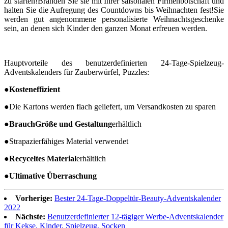
zu starten!Branden Sie sie mit Ihrer saisonalen Firmenbotschaft und
halten Sie die Aufregung des Countdowns bis Weihnachten fest!Sie
werden gut angenommene personalisierte Weihnachtsgeschenke
sein, an denen sich Kinder den ganzen Monat erfreuen werden.
Hauptvorteile des benutzerdefinierten 24-Tage-Spielzeug-
Adventskalenders für Zauberwürfel, Puzzles:
●
Kosteneffizient
●
Die Kartons werden flach geliefert, um Versandkosten zu sparen
●
Brauch
Größe und Gestaltung
erhältlich
●
Strapazierfähiges Material verwendet
●
Recyceltes Material
erhältlich
●
Ultimative Überraschung
Vorherige:
Bester 24-Tage-Doppeltür-Beauty-Adventskalender
2022
Nächste:
Benutzerdefinierter 12-tägiger Werbe-Adventskalender
für Kekse, Kinder, Spielzeug, Socken