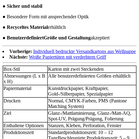
● Sicher und stabil
● Besondere Form mit ansprechender Optik
● Recyceltes Material
erhältlich
● Benutzerdefiniert
Größe und Gestaltung
akzeptiert
Vorherige:
Individuell bedruckte Versandkartons aus Wellpappe
Nächste:
Weiße Papiertüten mit verdrehtem Griff
Box-Stil
Karton mit zwei Steckenden
Abmessungen (L x B
Alle benutzerdefinierten Größen erhältlich
x H)
Papiermaterial
Kunstdruckpapier, Kraftpapier,
Gold-/Silberpapier, Spezialpapier
Drucken
Normal, CMYK-Farben, PMS (Pantone
Matching System)
Ziel
Glanz-/Mattlaminierung, Glanz-/Matt-AQ,
Spot-UV, Prägung/Prägung, Folierung
Enthaltene Optionen
Stanzen, Kleben, Perforation, Fenster
Produktionszeit
Standardproduktionszeit: 10 – 12
Tage
Beschleunigte Produktionszeit: 5 – 9