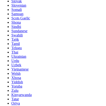
Slovak
Slovenian
Somali
Samoan
Scots Gaelic
Shona
Sindhi
Sundanese
Swahili
Tajik
Tamil
Telugu
Thai
Ukrainian
Urdu
Uzbek
Vietnamese
Welsh
Xhosa
Yiddish
Yoruba
Zulu
Kinyarwanda
Tatar
Oriya